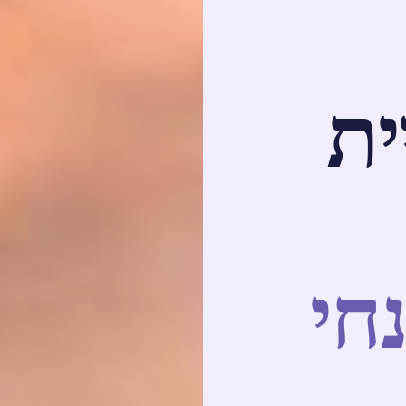
ית
חי