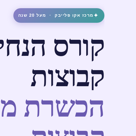
✦
מרכז אקו פלייבק · מעל 20 שנה
קורס הנחי
קבוצות
הכשרת מנ
קבוצות