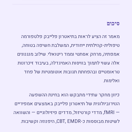
סיכום
מאמר זה הציע לראות בתיאטרון פלייבק פלטפורמה
טיפולית-קהילתית ייחודית, המשלבת חשיפה בטוחה,
אמפתיה, מרחק אסתטי וממד ריטואלי. שילוב מנגנונים
אלה עשוי לתמוך בוויסות האמיגדלה, בעיבוד זיכרונות
טראומטיים ובהפחתת תגובות אוטומטיות של פחד
ואלימות.
כיוון מחקר עתידי מתבקש הוא בחינת ההשפעה
הנוירוביולוגית של תיאטרון פלייבק באמצעים אמפיריים
— fMRI, מדדי קורטיזול, מדדים פיזיולוגיים — והשוואה
לשיטות מבוססות כ-CBT, EMDR, היפנוזה וקשיבות.