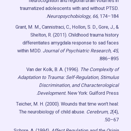
neurocognition and regional brain volumes in
traumatized adolescents with and without PTSD.
Neuropsychobiology, 66
, 174–184.
Grant, M. M., Cannistraci, C., Hollon, S. D., Gore, J., &
Shelton, R. (2011). Childhood trauma history
differentiates amygdala response to sad faces
within MDD.
Journal of Psychiatric Research, 45
,
886–895.
Van der Kolk, B. A. (1996).
The Complexity of
Adaptation to Trauma: Self-Regulation, Stimulus
Discrimination, and Characterological
Development.
New York: Guilford Press.
Teicher, M. H. (2000). Wounds that time won't heal:
The neurobiology of child abuse.
Cerebrum, 2
(4),
50–67.
Schore, A. (1994).
Affect Regulation and the Origin