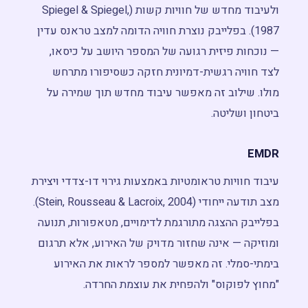
ולעיבוד מחדש של חוויות קשות (Spiegel & Spiegel,
1987). בפלייבק נוצרת חוויה הדומה למצב טראנס עדין
— נוכחות פיזית רגועה של המספר היושב על כיסאו,
לצד חוויה רגשית-דמיונית חזקה כשסיפורו מתרחש
מולו. שילוב זה מאפשר עיבוד מחדש תוך שמירה על
ביטחון ושליטה.
EMDR
עיבוד חוויות טראומטיות באמצעות גירוי דו-צדדי ויצירת
מצב תודעה ייחודי (Stein, Rousseau & Lacroix, 2004).
בפלייבק ההצגה מתורגמת לדימויים, מטאפורות, תנועה
ומוזיקה — אינה שחזור מדויק של האירוע, אלא תרגום
בימתי-סמלי. זה מאפשר למספר לראות את האירוע
"מחוץ לפוקוס" ולהפחית את עוצמת החרדה.