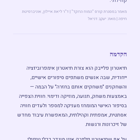
קהילתי.
מפגש חשיפה ←
מאמר במסגרת קורס "המוח הרוקד" | ד"ר ליאת איילון, אוניברסיטת
חיפה | מאת: יעקב דניאל
הקדמה
תיאטרון פלייבק הוא צורת תיאטרון אימפרוביזציה
ייחודית, שבה אנשים משתפים סיפורים אישיים,
והשחקנים "משחקים אותם בחזרה" על הבמה —
באמצעות משחק, תנועה, מוזיקה ודימוי. חווית הצפייה
בסיפור האישי המומחז מעניקה למספר ולעדים חוויה
אסתטית, אמפתית וקהילתית, המאפשרת עיבוד מחדש
של זיכרונות ורגשות.
על אף שתיאטרון פלייבק אינו מוגדר ככלי טיפולי