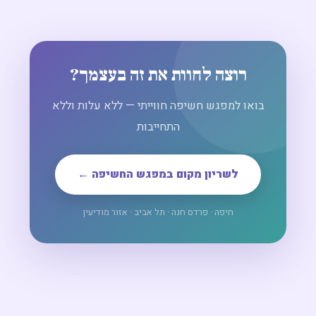
רוצה לחוות את זה בעצמך?
בואו למפגש חשיפה חווייתי — ללא עלות וללא
התחייבות
לשריון מקום במפגש החשיפה ←
חיפה · פרדס חנה · תל אביב · אזור מודיעין