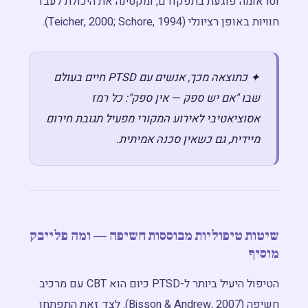
וטראומה פוגעת בתפקודם, ומקטינה את היכולת לעבד
חוויות באופן רציונלי (Teicher, 2000; Schore, 1994).
✦ כתוצאה מכך, אנשים עם PTSD חיים בעולם
שבו "אם יש ספק — אין ספק": כל רמז
אסוציאטיבי לאירוע המקורי מפעיל תגובת חירום
מיידית, גם כשאין סכנה אמיתית.
שיטות טיפוליות מבוססות חשיפה — ומה פלייבק
מוסיף
הטיפול היעיל ביותר ל-PTSD כיום הוא CBT עם מרכיב
חשיפה (Bisson & Andrew, 2007). לצד זאת התפתחו