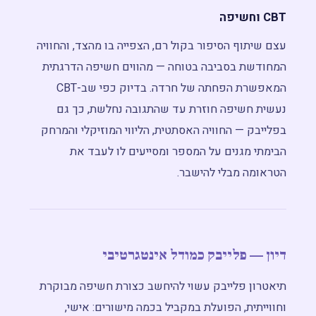
CBT וחשיפה
עצם שיתוף הסיפור בקול רם, הצפייה בו מהצד, והחוויה
המחודשת בסביבה בטוחה — מהווים חשיפה הדרגתית
המאפשרת הפחתה של חרדה. בדיוק כפי שב-CBT
נעשית חשיפה חוזרת עד שהתגובה נחלשת, כך גם
בפלייבק — החוויה האסתטית, הליווי המוזיקלי והמרחק
הבימתי מגנים על המספר ומסייעים לו לעבד את
הטראומה מבלי להישבר.
דיון — פלייבק כמודל אינטגרטיבי
תיאטרון פלייבק עשוי להיחשב כצורת חשיפה מבוקרת
וחווייתית, הפועלת במקביל בכמה מישורים: אישי,