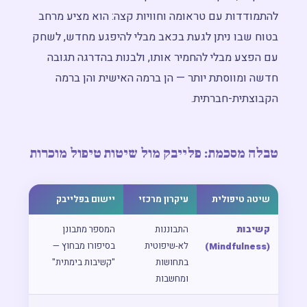
להתמודדות עם טראומה וחוויות קצה: הוא מציע מרחב
בטוח שבו ניתן לגעת בכאב מבלי להיפגע מחדש, לשחק
עם הפצע מבלי להחמיר אותו, ולבנות בהדרגה תגובה
חדשה ומווסתת יותר — הן ברמה האישית והן ברמה
הקבוצתית-חברתית.
טבלה מסכמת: פלייבק מול שיטות טיפול מוכרות
שיטה טיפולית
עיקרון מרכזי
יישום בפלייבק
קשיבות
התבוננות
המספר מתבונן
לא-שיפוטית
בסיפורו מבחוץ —
(Mindfulness)
בתחושות
"קשיבות בימתית"
ומחשבות