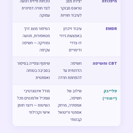
היפנוזה
יצירת מצב
נוכחות פיזית רגועה
טראנס מבוקר
לצד חוויה דמיונית
לעיבוד חוויות
עמוקה
EMDR
עיבוד זיכרון
הסיפור מוצג דרך
באמצעות גירוי
מטאפורות, תנועה
דו-צדדי
ומוזיקה — חשיפה
ודימויים
עקיפה
CBT וחשיפה
חשיפה
שיתוף וצפייה בסיפור
הדרגתית עד
בסביבה בטוחה
להפחתת חרדה
ואסתטית
פלייבק
שילוב של
מודל אינטגרטיבי
חשיפה,
שמכיל אלמנטים מכל
(ייחודי)
אמפתיה, מרחק
השיטות — ויוצר חוסן
אסתטי וריטואל
אישי וקהילתי
קבוצתי