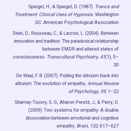
Spiegel, H., & Spiegel, D. (1987).
Trance and
Treatment: Clinical Uses of Hypnosis.
Washington
DC: American Psychological Association.
Stein, D., Rousseau, C., & Lacroix, L. (2004). Between
innovation and tradition: The paradoxical relationship
between EMDR and altered states of
consciousness.
Transcultural Psychiatry, 41
(1), 5–
30.
De Waal, F. B. (2007). Putting the altruism back into
altruism: The evolution of empathy.
Annual Review
of Psychology, 59
, 1–22.
Shamay-Tsoory, S. G., Aharon-Peretz, J., & Perry, D.
(2009). Two systems for empathy: A double
dissociation between emotional and cognitive
empathy.
Brain, 132
, 617–627.