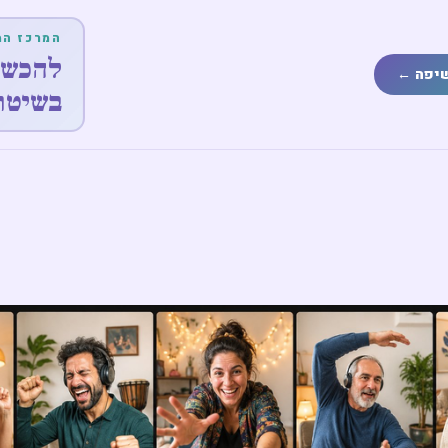
המרכז המ
להכשרת
יפה ←
בשיטת 