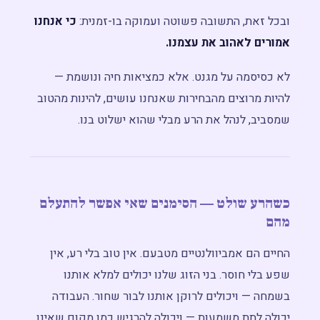
ובכל זאת, התשובה פשוטה ועמוקה בו-זמנית:
כי אנחנו
אמורים לאהוב את עצמנו.
לא כסיסמה על מגנט. אלא כמציאות חיה ונושמת —
להיות מרוצים מהבחירות שאנחנו עושים, להינות מהטוב
שמסביב, לנהל את הרע מבלי שהוא ישלוט בנו.
כשהרע שולט — הסימנים שאי אפשר להתעלם
מהם
החיים הם אמביוולנטיים מטבעם. אין טוב בלי רע, אין
שפע בלי חוסר. בני הזוג שלנו יכולים למלא אותנו
בשמחה — ויכולים לרוקן אותנו לבור שחור. העבודה
יכולה לתת משמעות — ויכולה להרגיש כמו מקום שאינו