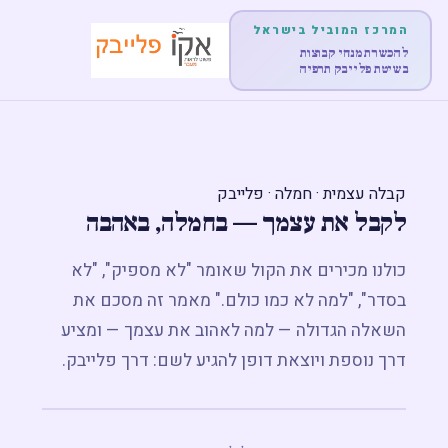
המרכז המוביל בישראל
להכשרת מנחי קבוצות
בשיטת פלייבק תרפיה
דף הבית
אודות
קבלה עצמית · חמלה · פלייבק
לקבל את עצמך — בחמלה, באהבה
לימודים והכשרות
כולנו מכירים את הקול שאומר "לא מספיק", "לא
הופעות
בסדר", "למה לא כמו כולם." מאמר זה מסכם את
השאלה הגדולה — למה לאהוב את עצמך — ומציע
מוצרים
דרך נוספת ויוצאת דופן להגיע לשם: דרך פלייבק.
פוסטים